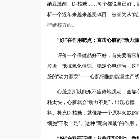
纳豆激酶、D-核糖……每个都说自己好，
析一个近年来越来越受瞩目、被誉为从“能量
些硬核方面。
“好”在作用靶点：直击心脏的“动力源
评价一个保健品好不好，首先要看它解
垃圾、抵抗氧化侵蚀、稳定心电信号，这
脏的“动力源泉”——心肌细胞的能量生产
心脏之所以能永不疲倦地跳动，全靠心
耗太快，心脏就会“动力不足”，出现心慌
料。补充D-核糖，就像给一个原料短缺的
细胞“干劲十足”。这种 “靶向赋能”的作
“好”在科研证据：从临床到运动，数