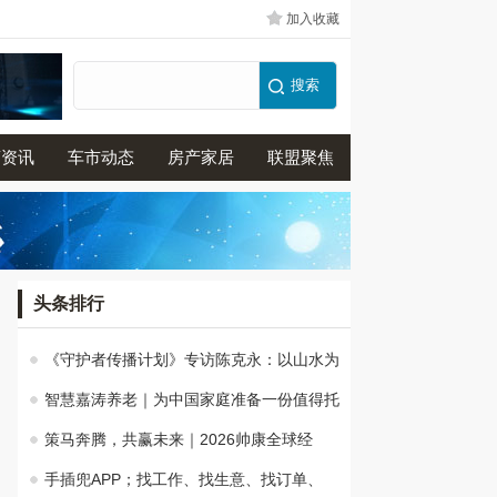
加入收藏
商资讯
车市动态
房产家居
联盟聚焦
头条排行
《守护者传播计划》专访陈克永：以山水为
智慧嘉涛养老｜为中国家庭准备一份值得托
策马奔腾，共赢未来｜2026帅康全球经
手插兜APP；找工作、找生意、找订单、