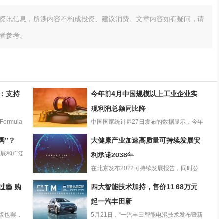
资讯信息，所渉内容不构成投资、建议消费。文章内容如有疑问，请
者参考。
板：支持
今年前4月中国规模以上工业企业实
现利润总额同比降
rmula
中国国家统计局27日发布的数据显示，今年
今年前4月中国规
1-4月份，全国规模以上...
阀”？
大健康产业加速高质量可持续发展安
模以上工业企业
拓展和广泛
实现利润总额同
利承诺2038年
比降
在北京发布2022可持续发展报告，同时公
大健康产业加速
布碳中和路线图:承诺将于...
过瘾 购
四大智能技术加持，售价11.68万元
高质量可持续发
展安利承诺2038
起一汽丰田新
年
神版也罢，
5月21日，“一汽丰田智能电混技术发布暨新