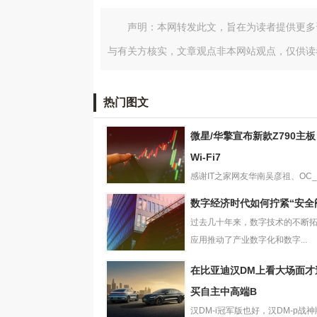
声明：本网转发此文，旨在为读者提供更多
与有关方核实，文章观点非本网站观点，仅供读
热门图文
微星/华擎宣布新款Z790主
Wi-Fi7
感谢IT之家网友华南吴彦祖、OC_Fo
微星/华擎宣布新
的线索投递！，微...
数字经济时代如何拧紧“安全
款Z790主板：支
过去几十年来，数字技术的不断
持Wi-Fi7
应用推动了产业数字化和数字...
数字经济时代如
在比亚迪汉DM上看大场面才
何拧紧“安全阀”？
买自主中高端B
汉DM-i冠军版也好，汉DM-p战