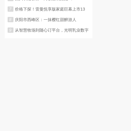
7
价格下探！雷曼悦享版家庭巨幕上市13
8
庆阳市西峰区：一抹樱红甜醉游人
9
从智慧牧场到随心订平台，光明乳业数字