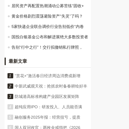
居民资产再配置热潮涌动公募苦练“固收+
黄金价格剧烈震荡避险资产“失灵”了吗？
5家快递企业联合调价行业告别低价“内卷
国投白银基金公布和解进展绝大多数投资者
告别“行中之行”！交行拟撤销私行牌照，
最新文章
1
“赏花+”激活春日经济周边消费成新增
2
中新武威观天祝：抢抓农时备春耕绘好丰
3
防城港高标准构建产业园区发展矩阵
4
超纯应用IPO：研发投入、人员能否满
5
融创服务2025年报：经营扭亏，提质
6
国人双冠收官：两枚金戒指把《2026