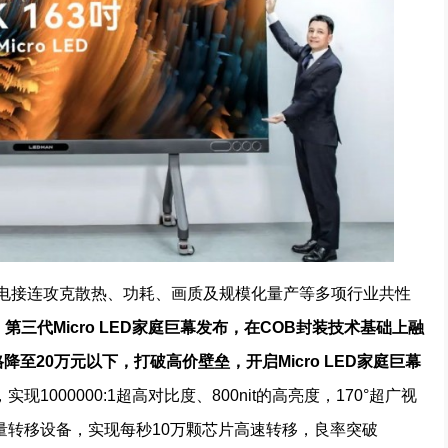
光电接连攻克散热、功耗、画质及规模化量产等多项行业共性
，第三代M
icro LED
家庭巨幕
发布
，
在
C
OB
封装技术
基础上
融
格降至20万元以下，打破高价壁垒，开启
Micro LED家庭
巨幕
1000000:1超高对比度、800nit的高亮度，170°超广视
量转移设备，实现每秒10万颗芯片高速转移，良率突破