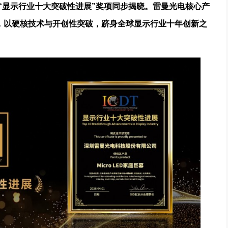
“
显示行业
十大突破性进展”
奖项同步
揭晓
。
雷曼光电
核心产
，
以
硬核技术
与
开创性突破
，
跻身全球显示
行业
十年创新之