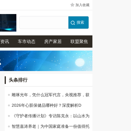
加入收藏
商资讯
车市动态
房产家居
联盟聚焦
头条排行
雕琢光年，凭什么冠军代言，央视推荐，获
2026年心脏保健品哪种好？深度解析D
《守护者传播计划》专访陈克永：以山水为
智慧嘉涛养老｜为中国家庭准备一份值得托