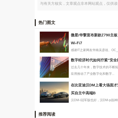
与有关方核实，文章观点非本网站观点，仅供读
热门图文
微星/华擎宣布新款Z790主
Wi-Fi7
感谢IT之家网友华南吴彦祖、OC_Fo
微星/华擎宣布新
的线索投递！，微...
数字经济时代如何拧紧“安全
款Z790主板：支
过去几十年来，数字技术的不断
持Wi-Fi7
应用推动了产业数字化和数字...
数字经济时代如
在比亚迪汉DM上看大场面才
何拧紧“安全阀”？
买自主中高端B
汉DM-i冠军版也好，汉DM-p战
在比亚迪汉DM上
都将领衔中国品牌完成...
看大场面才过瘾
推荐阅读
购买自主中高端B