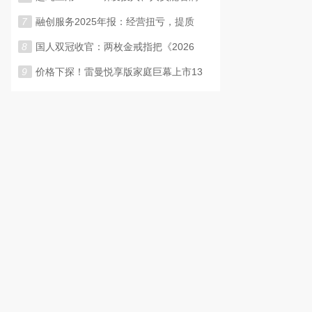
7
融创服务2025年报：经营扭亏，提质
8
国人双冠收官：两枚金戒指把《2026
9
价格下探！雷曼悦享版家庭巨幕上市13