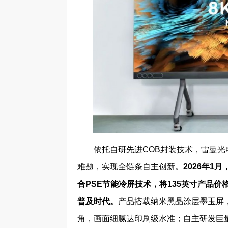
依托自研先进COB封装技术，雷曼
难题，实现全链条自主创新。
2
026年
1月
合
P
SE节能冷屏技术，
将
135
英寸产品价
普及时代。
产品搭载纳米黑晶涂层墨玉屏，实现
角，画面细腻达印刷级水准；自主研发巨