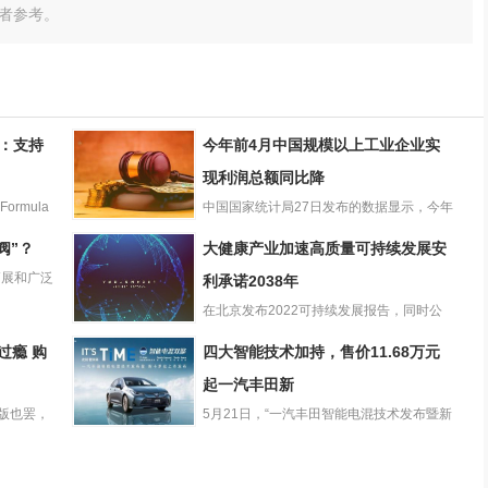
者参考。
板：支持
今年前4月中国规模以上工业企业实
现利润总额同比降
rmula
中国国家统计局27日发布的数据显示，今年
今年前4月中国规
1-4月份，全国规模以上...
阀”？
大健康产业加速高质量可持续发展安
模以上工业企业
拓展和广泛
实现利润总额同
利承诺2038年
比降
在北京发布2022可持续发展报告，同时公
大健康产业加速
布碳中和路线图:承诺将于...
过瘾 购
四大智能技术加持，售价11.68万元
高质量可持续发
展安利承诺2038
起一汽丰田新
年
神版也罢，
5月21日，“一汽丰田智能电混技术发布暨新
四大智能技术加
卡罗拉上市发布会”在珠...
持，售价11.68万
元起一汽丰田新