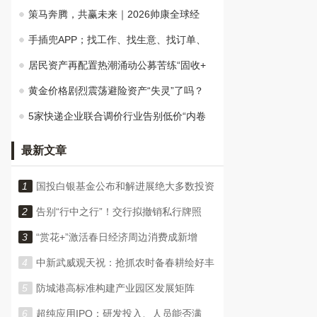
策马奔腾，共赢未来｜2026帅康全球经
手插兜APP；找工作、找生意、找订单、
居民资产再配置热潮涌动公募苦练“固收+
黄金价格剧烈震荡避险资产“失灵”了吗？
5家快递企业联合调价行业告别低价“内卷
最新文章
1
国投白银基金公布和解进展绝大多数投资
2
告别“行中之行”！交行拟撤销私行牌照
3
“赏花+”激活春日经济周边消费成新增
4
中新武威观天祝：抢抓农时备春耕绘好丰
5
防城港高标准构建产业园区发展矩阵
6
超纯应用IPO：研发投入、人员能否满