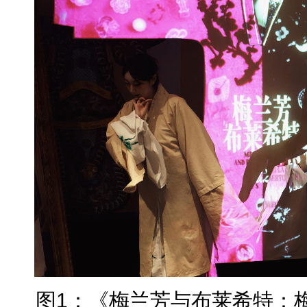
图1：《梅兰芳与布莱希特：