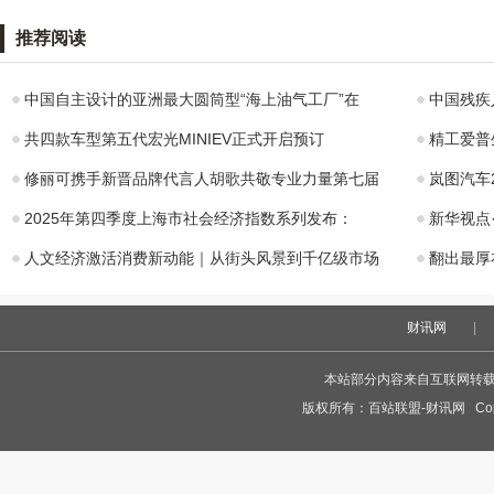
在比亚迪汉DM上
都将领衔中国品牌完成...
四大智能
看大场面才过瘾
持，售价11
推荐阅读
购买自主中高端B
元起一汽
中国自主设计的亚洲最大圆筒型“海上油气工厂”在
中国残疾
共四款车型第五代宏光MINIEV正式开启预订
精工爱普生公
修丽可携手新晋品牌代言人胡歌共敬专业力量第七届
岚图汽车
2025年第四季度上海市社会经济指数系列发布：
新华视点
人文经济激活消费新动能｜从街头风景到千亿级市场
翻出最厚
财讯网
|
本站部分内容来自互联网转
版权所有：
百站联盟-财讯网
Copy