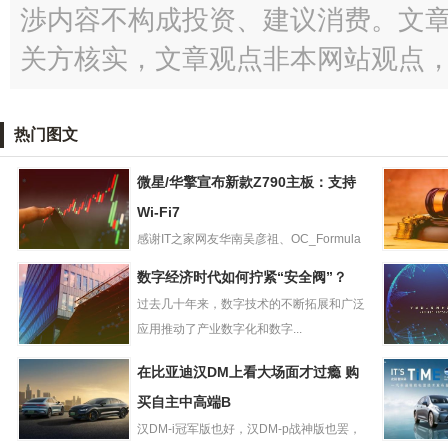
渉内容不构成投资、建议消费。文
关方核实，文章观点非本网站观点
热门图文
微星/华擎宣布新款Z790主板：支持
Wi-Fi7
感谢IT之家网友华南吴彦祖、OC_Formula
微星/华擎宣布新
的线索投递！，微...
今年前4
数字经济时代如何拧紧“安全阀”？
款Z790主板：支
模以上工
过去几十年来，数字技术的不断拓展和广泛
持Wi-Fi7
实现利润
比降
应用推动了产业数字化和数字...
数字经济时代如
大健康产
在比亚迪汉DM上看大场面才过瘾 购
何拧紧“安全阀”？
高质量可
买自主中高端B
展安利承诺
年
汉DM-i冠军版也好，汉DM-p战神版也罢，